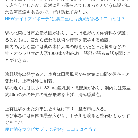
り込もうとしたが、反対に引っ張られてしまったという伝説が伝
わる河童淵もあるので、ぜひ訪ねてみたい。
NEWナイトアイボーテ2は奥二重にも効果がある？口コミは？
駅の北東には市立伝承園があり、これは遠野の民俗資料を保護す
るとともに、昔から伝わる技術や行事を伝承する施設。
園内のおしら堂には桑の木に人馬の顔をかたどった養蚕などの
神・オシラサマの人形1000体が飾られ、語部が語る昔話を聞くこ
とができる。
遠野駅を出発すると、車窓は田園風景から次第に山間の景色へと
変わり、上有住駅に到着。
駅の近くには長さ1132mの鍾乳洞・滝観洞があり、洞内には落差
約29mの天の岩戸の滝が飛沫を上げ、清涼感満点。
上有住駅を出た列車は坂を駆け下り、釜石市に入る。
再び車窓には田園風景が広がり、甲子川を渡ると釜石駅ももうす
ぐそこだ。
痩せ菌をラクビサプリで増やす 口コミは本当？