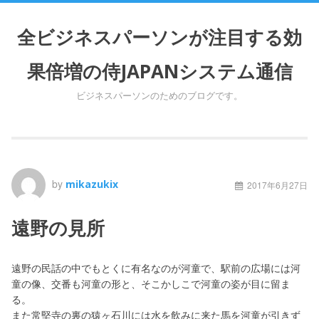
S
k
全ビジネスパーソンが注目する効
i
p
果倍増の侍JAPANシステム通信
t
o
ビジネスパーソンのためのブログです。
c
o
n
t
e
n
by
mikazukix
2017年6月27日
t
遠野の見所
遠野の民話の中でもとくに有名なのが河童で、駅前の広場には河
童の像、交番も河童の形と、そこかしこで河童の姿が目に留ま
る。
また常堅寺の裏の猿ヶ石川には水を飲みに来た馬を河童が引きず