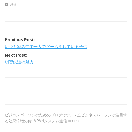
鉄道
Previous Post:
P
いつも家の中で一人でゲームをしている子供
o
Next Post:
s
明智鉄道の魅力
t
n
a
v
i
ビジネスパーソンのためのブログです。 - 全ビジネスパーソンが注目す
る効果倍増の侍JAPANシステム通信 © 2026
g