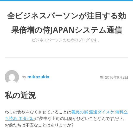
S
k
全ビジネスパーソンが注目する効
i
p
果倍増の侍JAPANシステム通信
t
o
ビジネスパーソンのためのブログです。
c
o
n
t
e
n
by
mikazukix
2016年9月2日
t
私の近況
わしの食欲をなくさせていることは
善悪の屑 渡邊ダイスケ 無料立
ち読み ネタバレ
に夢中な上司の口臭がひどいことなんですたい。
お前たちは不安なことはありますか?