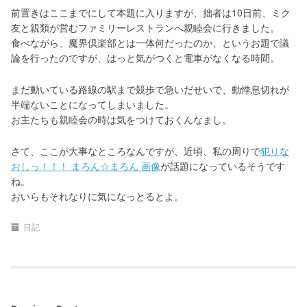
前置きはここまでにして本題に入りますが、拙者は10日前、ミク
友と親類が営むファミリーレストランへ親睦会に行きました。
食べながら、魔界倶楽部とは一体何だったのか、というお題で議
論を行ったのですが、はっと気がつくと電車がなくなる時間。
まだ動いている路線の駅まで競歩で急いだせいで、動悸息切れが
半端ないことになってしまいました。
お主たちも親睦会の時は気をつけておくんなまし。
さて、ここが大事なところなんですが、近頃、私の周りで
犯りな
おしっ！！！ まろん☆まろん 画像
が話題になっているそうです
ね。
おいらもそれなりに気になっとるとよ。
日記