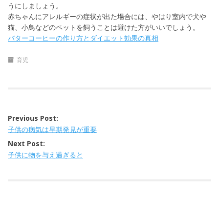
うにしましょう。
赤ちゃんにアレルギーの症状が出た場合には、やはり室内で犬や
猫、小鳥などのペットを飼うことは避けた方がいいでしょう。
バターコーヒーの作り方とダイエット効果の真相
育児
Previous Post:
P
子供の病気は早期発見が重要
o
Next Post:
s
子供に物を与え過ぎると
t
n
a