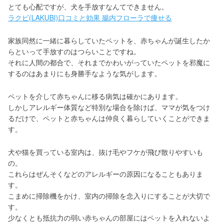
とても心配ですが、犬を手放すなんてできません。
ラクビ(LAKUBI)口コミと効果 腸内フローラで痩せる
家族同然に一緒に暮らしていたペットを、赤ちゃんが誕生したか
らといって手放すのはつらいことですね。
それに人間の都合で、それまでかわいがっていたペットを邪魔に
するのはあまりにも身勝手なような気がします。
ペットを介して赤ちゃんに移る病気は確かにあります。
しかしアレルギー体質など特別な場合を除けば、ママが気をつけ
るだけで、ペットと赤ちゃんは仲良く暮らしていくことができま
す。
犬や猫を買っている室内は、抜け毛やフケが飛び散りやすいも
の。
これらはぜんそくなどのアレルギーの原因になることもありま
す。
こまめに掃除機をかけ、室内の掃除を念入りにすることが大切で
す。
少なくとも抵抗力の弱い赤ちゃんの部屋にはペットを入れないよ