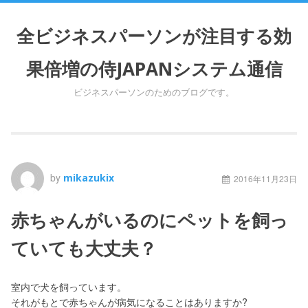
S
k
全ビジネスパーソンが注目する効
i
p
果倍増の侍JAPANシステム通信
t
o
ビジネスパーソンのためのブログです。
c
o
n
t
e
n
by
mikazukix
2016年11月23日
t
赤ちゃんがいるのにペットを飼っ
ていても大丈夫？
室内で犬を飼っています。
それがもとで赤ちゃんが病気になることはありますか?